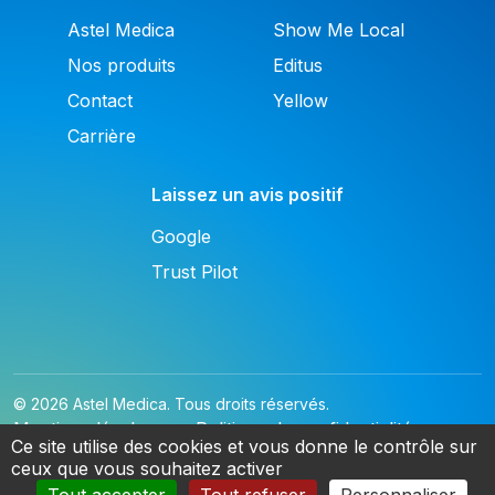
Astel Medica
Show Me Local
Nos produits
Editus
Contact
Yellow
Carrière
Laissez un avis positif
Google
Trust Pilot
© 2026 Astel Medica. Tous droits réservés.
Mentions légales
Politique de confidentialité
Ce site utilise des cookies et vous donne le contrôle sur
ceux que vous souhaitez activer
Cookies
FR