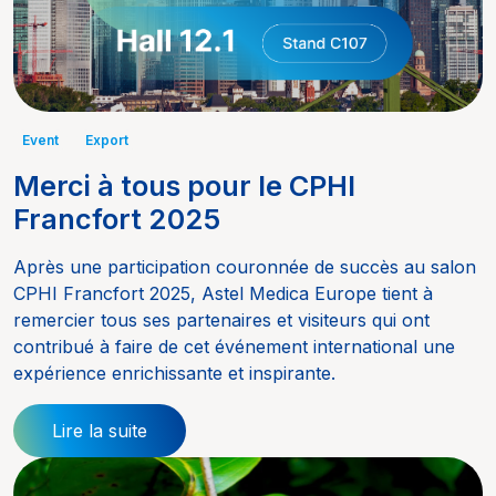
Event
Export
Merci à tous pour le CPHI
Francfort 2025
Après une participation couronnée de succès au salon
CPHI Francfort 2025, Astel Medica Europe tient à
remercier tous ses partenaires et visiteurs qui ont
contribué à faire de cet événement international une
expérience enrichissante et inspirante.
Lire la suite