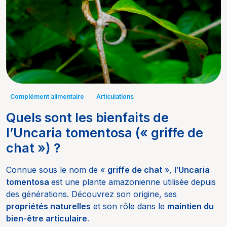
Complément alimentaire
Articulations
Quels sont les bienfaits de
l’Uncaria tomentosa (« griffe de
chat ») ?
Connue sous le nom de «
griffe de chat
», l’
Uncaria
tomentosa
est une plante amazonienne utilisée depuis
des générations. Découvrez son origine, ses
propriétés naturelles
et son rôle dans le
maintien du
bien-être articulaire
.